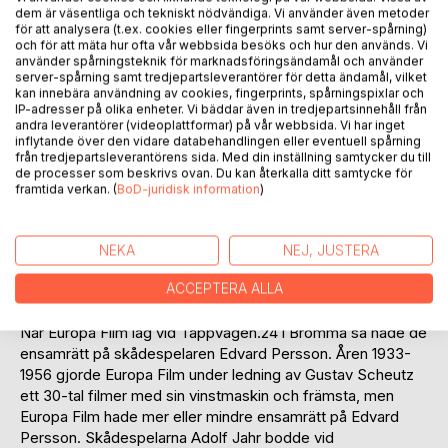
dem är väsentliga och tekniskt nödvändiga. Vi använder även metoder
nakna, men idag är alla idrottsmän och idrottskvinnor är
för att analysera (t.ex. cookies eller fingerprints samt server-spårning)
påklädda.
och för att mäta hur ofta vår webbsida besöks och hur den används. Vi
använder spårningsteknik för marknadsföringsändamål och använder
server-spårning samt tredjepartsleverantörer för detta ändamål, vilket
Det är den här förbannade civilisationen som är skulden till
kan innebära användning av cookies, fingerprints, spårningspixlar och
allt. Att det är att betrakta det som den jordnära och enkla i
IP-adresser på olika enheter. Vi bäddar även in tredjepartsinnehåll från
varje liv och varelse. Men det farligaste djuret är den som
andra leverantörer (videoplattformar) på vår webbsida. Vi har inget
inflytande över den vidare databehandlingen eller eventuell spårning
bär kläder och är civiliserad nog för att veta bättre.
från tredjepartsleverantörens sida. Med din inställning samtycker du till
de processer som beskrivs ovan. Du kan återkalla ditt samtycke för
Detta djur är mänskligt, och är ett däggdjur.
framtida verkan. (
BoD-juridisk information
)
Civilisationen är farlig!
NEKA
NEJ, JUSTERA
Dags för oss människor att bli oroliga och gå till
ACCEPTERA ALLA
terapisoffan för att bli försonade?
När Europa Film låg vid Tappvägen.24 i Bromma så hade de
ensamrätt på skådespelaren Edvard Persson. Åren 1933-
1956 gjorde Europa Film under ledning av Gustav Scheutz
ett 30-tal filmer med sin vinstmaskin och främsta, men
Europa Film hade mer eller mindre ensamrätt på Edvard
Persson. Skådespelarna Adolf Jahr bodde vid