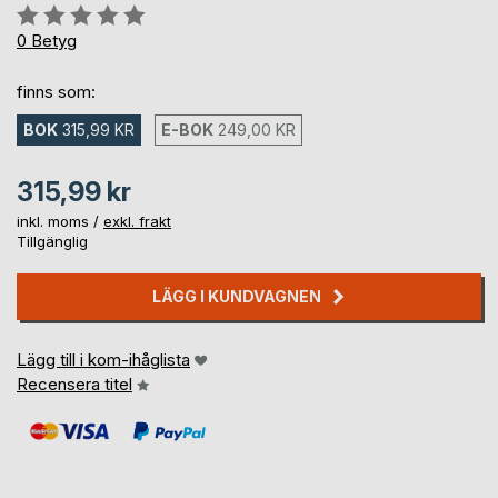
Betyg::
0%
0
Betyg
finns som:
BOK
315,99 KR
E-BOK
249,00 KR
315,99 kr
inkl. moms /
exkl. frakt
Tillgänglig
LÄGG I KUNDVAGNEN
Lägg till i kom-ihåglista
Recensera titel