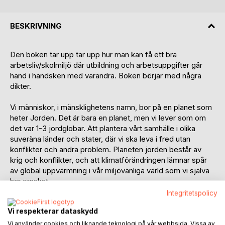
BESKRIVNING
Den boken tar upp tar upp hur man kan få ett bra
arbetsliv/skolmiljö där utbildning och arbetsuppgifter går
hand i handsken med varandra. Boken börjar med några
dikter.
Vi människor, i mänsklighetens namn, bor på en planet som
heter Jorden. Det är bara en planet, men vi lever som om
det var 1-3 jordglobar. Att plantera vårt samhälle i olika
suveräna länder och stater, där vi ska leva i fred utan
konflikter och andra problem. Planeten jorden består av
krig och konflikter, och att klimatförändringen lämnar spår
av global uppvärmning i vår miljövänliga värld som vi själva
har orsakat.
Integritetspolicy
En klok indian säger att alla varelser som är djur på planeten
Vi respekterar dataskydd
jorden lever under samma tak, de är nakna inför sanningen.
Jämför det med de Olympiska Spelen där där män tävlade
Vi använder cookies och liknande teknologi på vår webbsida. Vissa av